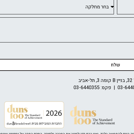
שלח
יב
03-644
| פקס: 03-6440355