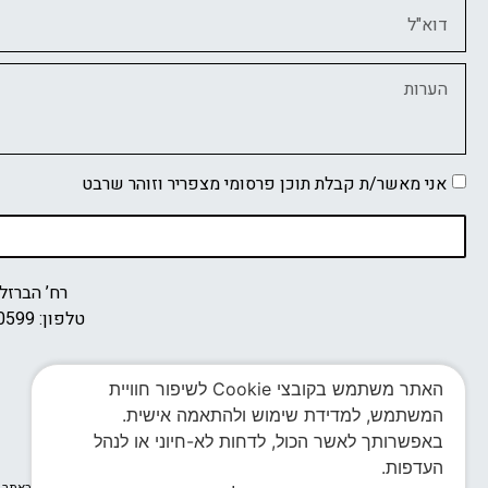
אני מאשר/ת קבלת תוכן פרסומי מצפריר וזוהר שרבט
רח’ הברזל 32, בניין B קומה 3, תל-אב
טלפון:
0599
האתר משתמש בקובצי Cookie לשיפור חוויית
המשתמש, למדידת שימוש ולהתאמה אישית.
באפשרותך לאשר הכול, לדחות לא-חיוני או לנהל
העדפות.