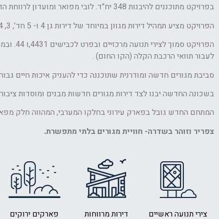
בפרויקט מתוכננים להיבנות 348 יח”ד. לובי מפואר ומועדון לרווחת הדיירים שיהווה מקום בילוי ומפגש לדיירי הפרויקט וחניונים תת קרקעיים.
הפרויקט מציע תמהיל דירות מגוון במיוחד של דירות גן 4 ו- 5 חד’, 3, 4, 5, 5.5, 6 חד’ ומיני פנט’ ופנט’ מפוארים.
לעבור תוואי הרכבת הקלה (הקו החום) .
סביבת מגורים חדשה ומודרנית שתוכננה כדי להעניק איכות חיים גבוהה לכ-3,700 משפחות 
בשכונה החדשה יבנו לצד דירות מגורים חדשות מבנים ומוסדות ציבור (
המתחם החדש גובל בפארק עירוני בחלקו המערבי, המהווה חלק מפארק
צפריר וזוהר בשדרה- חוויית מגורים בלתי מתפשרת.
צירי תנועה ראשיים
דירות מרווחות
פארקים ירוקים