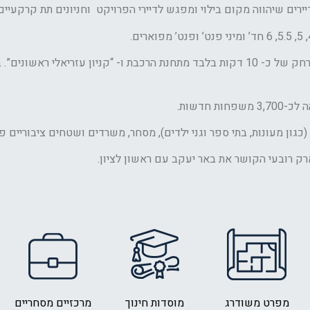
הפרויקט סמוך לצירי תנועה מרכזיים ובפרט לכבישים 4431,ו 44. ובמרחק של כ- 10 דקות בלבד מתחנת הרכבת ו- “קניו
חדשות.
כגון מעונות, בתי ספר וגני ילדים), מסחר, משרדים ושטחים ציבוריים פ
 רובעי הקושר את באר יעקב עם ראשון לציון.
מפרט משודרג
מוסדות חינוך
מרכזיים מסחריים